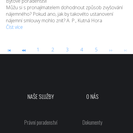
Bytové poradenství
Můžu si s pronajímatelem dohodnout způsob zvyšování
nájemného? Pokud ano, jak by takovéto ustanovení
nájemní smlouvy mohlo znít? A. P., Kutná Hora
Číst více
1
2
3
4
5
NAŠE SLUŽBY
O NÁS
Právní poradenství
Dokumenty