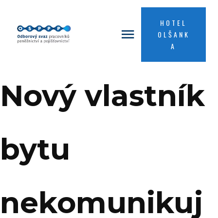
HOTEL
OLŠANK
A
Nový vlastník
bytu
nekomunikuj