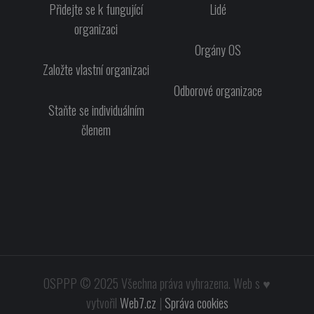
Přidejte se k fungující
Lidé
organizaci
Orgány OS
Založte vlastní organizaci
Odborové organizace
Staňte se individuálním
členem
OSPPP
© 2025
Všechna práva vyhrazena. Web s ♥
vytvořil
Web7.cz
|
Správa cookies