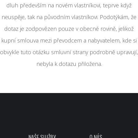
dluh především na novém vlastníkovi, teprve když
neuspěje, tak na původním vlastníkovi. Podotýkám, že
dotaz je zodpovězen pouze v obecné rovině, jelikož
kupní smlouva mezi převodcem a nabyvatelem, kde si
obvykle tuto otázku smluvní strany podrobně upravují,
nebyla k dotazu přiložena.
NAŠE SLUŽBY
O NÁS