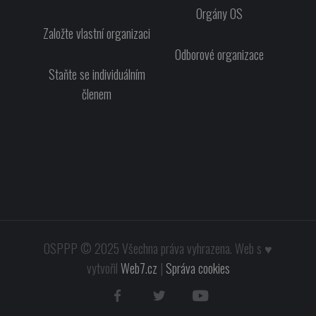
Orgány OS
Založte vlastní organizaci
Odborové organizace
Staňte se individuálním
členem
OSPPP
© 2025
Všechna práva vyhrazena. Web s ♥
vytvořil
Web7.cz
|
Správa cookies