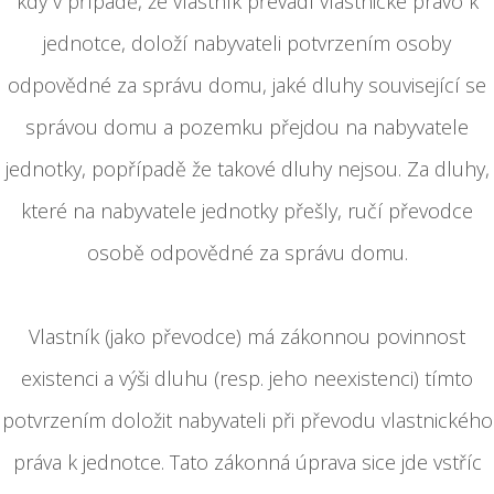
kdy v případě, že vlastník převádí vlastnické právo k
jednotce, doloží nabyvateli potvrzením osoby
odpovědné za správu domu, jaké dluhy související se
správou domu a pozemku přejdou na nabyvatele
jednotky, popřípadě že takové dluhy nejsou. Za dluhy,
které na nabyvatele jednotky přešly, ručí převodce
osobě odpovědné za správu domu.
Vlastník (jako převodce) má zákonnou povinnost
existenci a výši dluhu (resp. jeho neexistenci) tímto
potvrzením doložit nabyvateli při převodu vlastnického
práva k jednotce. Tato zákonná úprava sice jde vstříc