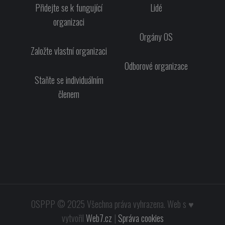
Přidejte se k fungující
Lidé
organizaci
Orgány OS
Založte vlastní organizaci
Odborové organizace
Staňte se individuálním
členem
OSPPP
© 2025
Všechna práva vyhrazena. Web s ♥
vytvořil
Web7.cz
|
Správa cookies